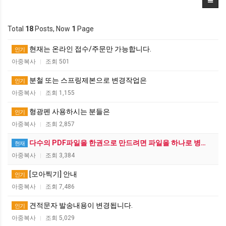
Total
18
Posts, Now
1
Page
현재는 온라인 접수/주문만 가능합니다.
인기
아중복사
조회 501
|
분철 또는 스프링제본으로 변경작업은
인기
아중복사
조회 1,155
|
형광펜 사용하시는 분들은
인기
아중복사
조회 2,857
|
다수의 PDF파일을 한권으로 만드려면 파일을 하나로 병…
현재
아중복사
조회 3,384
|
[모아찍기] 안내
인기
아중복사
조회 7,486
|
견적문자 발송내용이 변경됩니다.
인기
아중복사
조회 5,029
|