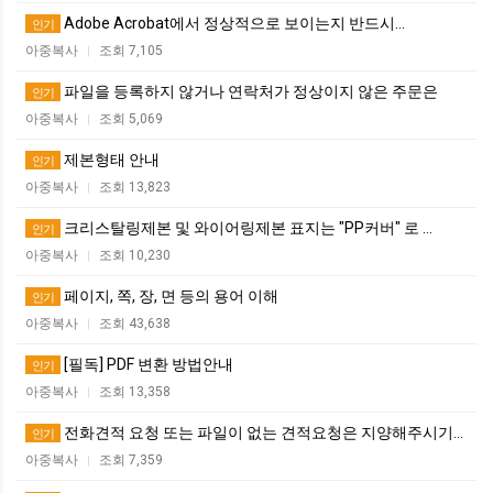
Adobe Acrobat에서 정상적으로 보이는지 반드시…
인기
아중복사
조회 7,105
|
파일을 등록하지 않거나 연락처가 정상이지 않은 주문은
인기
아중복사
조회 5,069
|
제본형태 안내
인기
아중복사
조회 13,823
|
크리스탈링제본 및 와이어링제본 표지는 "PP커버" 로 …
인기
아중복사
조회 10,230
|
페이지, 쪽, 장, 면 등의 용어 이해
인기
아중복사
조회 43,638
|
[필독] PDF 변환 방법안내
인기
아중복사
조회 13,358
|
전화견적 요청 또는 파일이 없는 견적요청은 지양해주시기…
인기
아중복사
조회 7,359
|