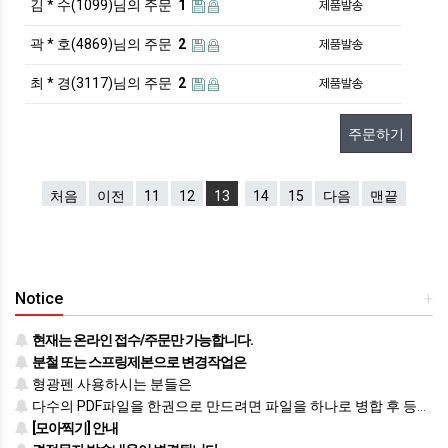
김 * 수(1099)님의 주문
1
곽 * 호(4869)님의 주문
2
최 * 경(3117)님의 주문
2
주문하기
처음
이전
11
12
13
14
15
다음
맨끝
Notice
+
현재는 온라인 접수/주문만 가능합니다.
분철 또는 스프링제본으로 변경작업은
형광펜 사용하시는 분들은
다수의 PDF파일을 한권으로 만드려면 파일을 하나로 병합 후 등록하시기 바랍니다.
[모아찍기] 안내