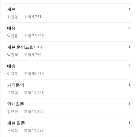
제본
1
최민영
조회 9,731
|
배송
6
박진용
조회 72,208
|
제본 문의드립니다
1
박민혜
조회 9,786
|
배송
7
이지은
조회 95,235
|
가격문의
1
구민영
조회 10,258
|
인쇄질문
1
강주연
조회 10,167
|
제본 질문
1
천세정
조회 11,089
|