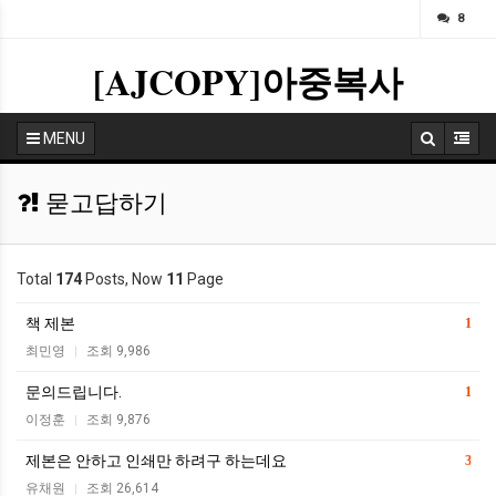
ㅁ
8
[AJCOPY]아중복사
MENU
묻고답하기
Total
174
Posts, Now
11
Page
책 제본
1
최민영
조회 9,986
|
문의드립니다.
1
이정훈
조회 9,876
|
제본은 안하고 인쇄만 하려구 하는데요
3
유채원
조회 26,614
|