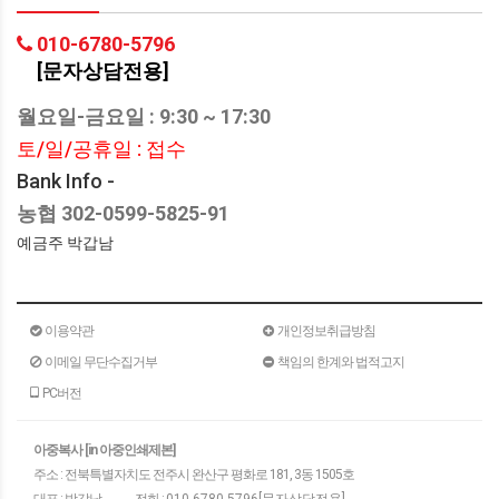
010-6780-5796
[문자상담전용]
월요일-금요일 : 9:30 ~ 17:30
토/일/공휴일 : 접수
Bank Info -
농협 302-0599-5825-91
예금주 박갑남
이용약관
개인정보취급방침
이메일 무단수집거부
책임의 한계와 법적고지
PC버전
아중복사 [in 아중인쇄제본]
주소 : 전북특별자치도 전주시 완산구 평화로 181, 3동 1505호