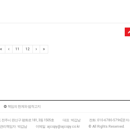
11
12
책임의 한계와 법적고지
전주시 완산구 평화로 181, 3동 1505호
대표 : 박갑남
전화 :
010-6780-5796[
관리책임자 : 박갑남
이메일 :
ajcopy@ajcopy.co.kr
© All Rights Reserved.