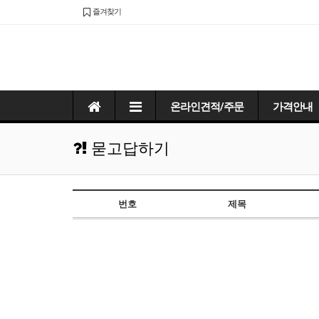
즐겨찾기
온라인견적/주문
가격안내
묻고답하기
번호
제목