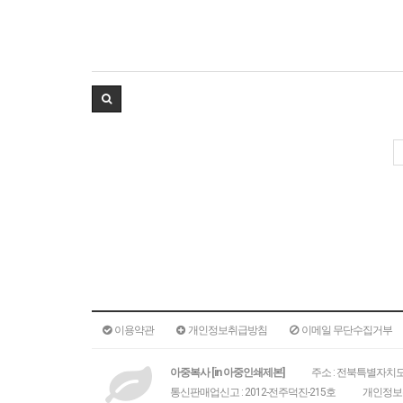
이용약관
개인정보취급방침
이메일 무단수집거부
아중복사 [in 아중인쇄제본]
주소 : 전북특별자치도 
통신판매업신고 : 2012-전주덕진-215호
개인정보