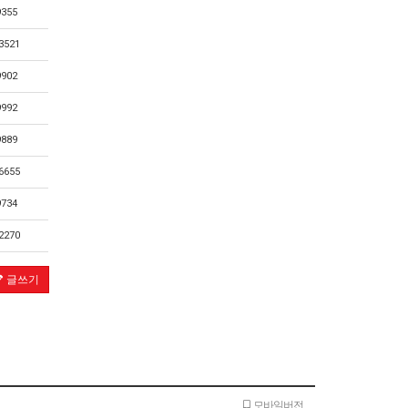
9355
3521
9902
9992
9889
6655
9734
2270
글쓰기
모바일버전