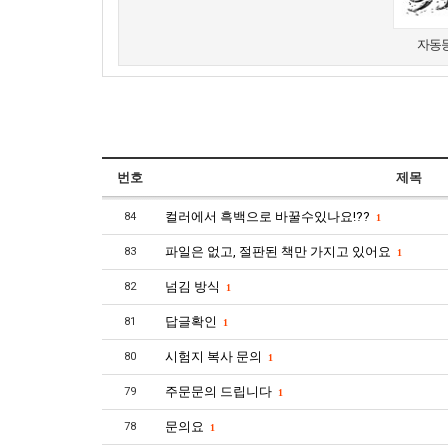
새로고침
자동등
번호
제목
컬러에서 흑백으로 바꿀수있나요!??
84
1
파일은 없고, 절판된 책만 가지고 있어요
83
1
넘김 방식
82
1
답글확인
81
1
시험지 복사 문의
80
1
주문문의 드립니다
79
1
문의요
78
1