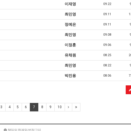
이재영
09.22
최민영
09.11
1
정예은
09.11
최민영
09.08
이정훈
09.06
유채원
08.25
2
최민영
08.22
박진용
08.06
7
3
4
5
6
7
8
9
10
책임의 한계와 법적고지