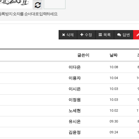
음성
듣기
록방지 숫자를 순서대로 입력하세요.
삭제
수정
목록
답변
글쓴이
날짜
이다은
10.08
이용자
10.04
1
이시은
10.03
이정원
10.03
노세현
10.02
1
유시온
09.30
김윤정
09.24