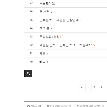
주문했어요
77
1
책 분권
76
2
인쇄는 하고 제본은 안할건데
75
1
책 제본
74
1
문의드립니다.
73
1
제본은 안하고 인쇄만 하려구 하는데요
72
3
제본
71
1
배송
70
6
1
2
이용약관
개인정보취급방침
이메일 무단수집거부