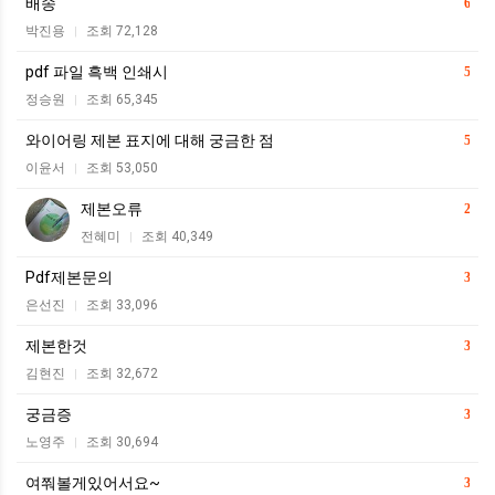
배송
6
박진용
조회 72,128
|
pdf 파일 흑백 인쇄시
5
정승원
조회 65,345
|
와이어링 제본 표지에 대해 궁금한 점
5
이윤서
조회 53,050
|
제본오류
2
전혜미
조회 40,349
|
Pdf제본문의
3
은선진
조회 33,096
|
제본한것
3
김현진
조회 32,672
|
궁금증
3
노영주
조회 30,694
|
여쭤볼게있어서요~
3