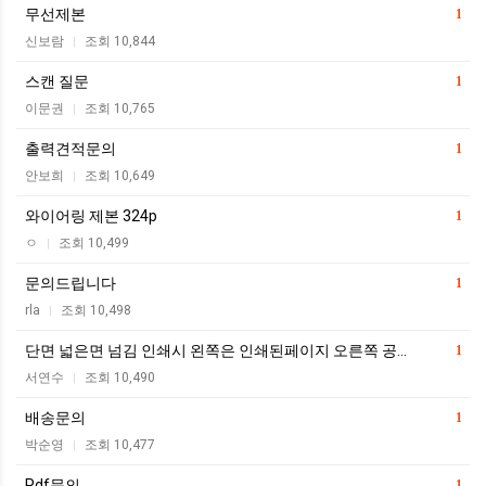
무선제본
1
신보람
조회 10,844
|
스캔 질문
1
이문권
조회 10,765
|
출력견적문의
1
안보희
조회 10,649
|
와이어링 제본 324p
1
ㅇ
조회 10,499
|
문의드립니다
1
rla
조회 10,498
|
단면 넓은면 넘김 인쇄시 왼쪽은 인쇄된페이지 오른쪽 공…
1
서연수
조회 10,490
|
배송문의
1
박순영
조회 10,477
|
Pdf문의
1