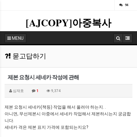
ㅁ
94
[AJCOPY]아중복사
MENU
묻고답하기
제본 요청시 세네카 작성에 관해
심재호
1
9,374
제본 요청시 세네카(책등) 작업을 해서 올려야 하는지. .
아니면, 무선제본시 아중에서 세네카 작업해서 제본하시는지 궁금합
니다.
세네카 격은 제본 표지 가격에 포함되는지요?