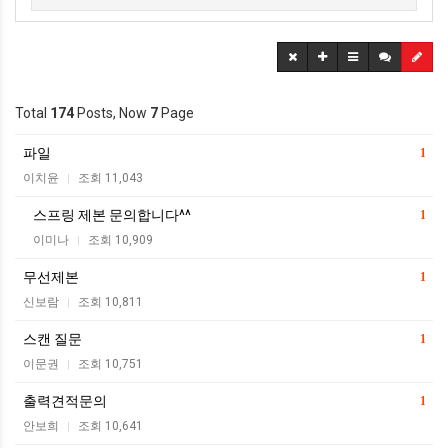
Total
174
Posts, Now
7
Page
파일
1
이치윤
조회 11,043
|
스프링 제본 문의합니다^^
1
이미나
조회 10,909
|
무선제본
1
신보람
조회 10,811
|
스캔 질문
1
이문권
조회 10,751
|
출력견적문의
1
안보희
조회 10,641
|