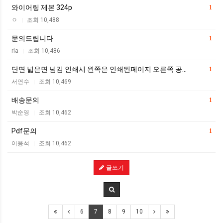
와이어링 제본 324p
1
ㅇ
조회 10,488
|
문의드립니다
1
rla
조회 10,486
|
단면 넓은면 넘김 인쇄시 왼쪽은 인쇄된페이지 오른쪽 공…
1
서연수
조회 10,469
|
배송문의
1
박순영
조회 10,462
|
Pdf문의
1
이응석
조회 10,462
|
글쓰기
6
7
8
9
10