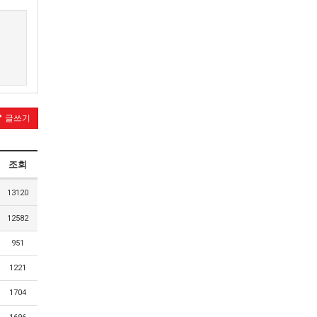
글쓰기
조회
13120
12582
951
1221
1704