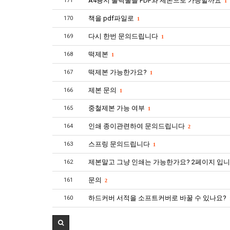
A4용지 출력물을 PDF와 제본으로 가능할까요
171
1
책을 pdf파일로
170
1
다시 한번 문의드립니다
169
1
떡제본
168
1
떡제본 가능한가요?
167
1
제본 문의
166
1
중철제본 가능 여부
165
1
인쇄 종이관련하여 문의드립니다
164
2
스프링 문의드립니다
163
1
제본말고 그냥 인쇄는 가능한가요? 2페이지 입니다
162
문의
161
2
하드커버 서적을 소프트커버로 바꿀 수 있나요?
160