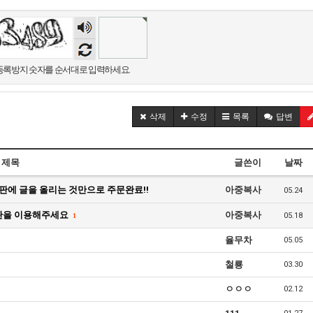
숫자
음성
듣기
록방지 숫자를 순서대로 입력하세요.
삭제
수정
목록
답변
제목
글쓴이
날짜
판에 글을 올리는 것만으로 주문완료!!
아중복사
05.24
시판을 이용해주세요
아중복사
05.18
1
율무차
05.05
철룡
03.30
ㅇㅇㅇ
02.12