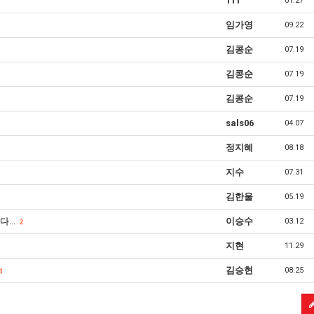
111
01.27
임가영
09.22
김콩순
07.19
김콩순
07.19
김콩순
07.19
sals06
04.07
정지혜
08.18
지수
07.31
김한울
05.19
...
이승수
03.12
2
지현
11.29
김승현
08.25
1