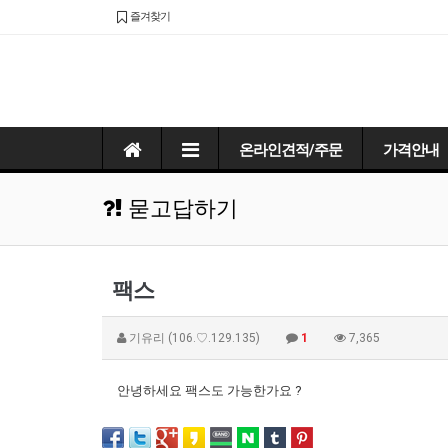
즐겨찾기
온라인견적/주문
가격안내
묻고답하기
팩스
기유리
(106.♡.129.135)
1
7,365
안녕하세요 팩스도 가능한가요 ?