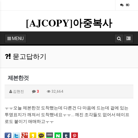
ㅁ
80
[AJCOPY]아중복사
MENU
묻고답하기
제본한것
김현진
3
32,664
ㅜㅜ오늘 제본한것 도착했는데 다른건 다 마음에 드는데 겉에 있는
투명표지가 깨져서 도착했네요ㅜㅜ... 깨진 조각들도 없어서 테이프
로도 붙이기 애매하고ㅜㅜ