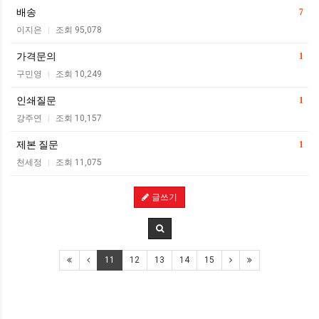
배송
7
이지은
조회 95,078
|
가격문의
1
구민영
조회 10,249
|
인쇄질문
1
강주연
조회 10,157
|
제본 질문
1
천세정
조회 11,075
|
글쓰기
11
12
13
14
15