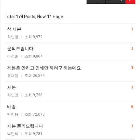
Total
174
Posts, Now
11
Page
책 제본
1
최민영
조회 9,979
|
문의드립니다.
1
이정훈
조회 9,864
|
제본은 안하고 인쇄만 하려구 하는데요
3
유채원
조회 26,574
|
제본
1
최민영
조회 9,728
|
배송
6
박진용
조회 72,073
|
제본 문의드립니다
1
박민혜
조회 9,781
|