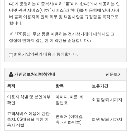
다)가 운영하는 아중복사(이하 "몰"이라 한다)에서 제공하는 인
터넷 관련 서비스(이하 "서비스"라 한다)를 이용함에 있어 사이
버 몰과 이용자의 권리·의무 및 책임사항을 규정함을 목적으로
합니다.
※「PC통신, 무선 등을 이용하는 전자상거래에 대해서도 그
성질에 반하지 않는 한 이 약관을 준용합니다.」
회원가입약관의 내용에 동의합니다.
제2조 정의
"몰" 이란 "회사"가 재화 또는 용역(이하 "재화 등" 이라
함)을 이용자에게 제공하기 위하여 컴퓨터등
개인정보처리방침안내
전문보기
정보통신설비를 이용하여 재화 등을 거래할 수 있도록
설정한 가상의 영업장을 말하며, 아울러 사이버몰을
목적
항목
보유기간
운영하는 사업자의 의미로도 사용합니다.
이용자 식별 및 본인여부
아이디, 이름, 비
"이용자"란 "몰"에 접속하여 이 약관에 따라 "몰"이
회원 탈퇴 시까지
확인
밀번호
제공하는 서비스를 받는 회원 및 비회원을 말합니다.
'회원'이라 함은 “몰”에 회원등록을 한 자로서, 계속적으로
고객서비스 이용에 관한
"몰"이 제공하는 서비스를 이용할 수 있는 자를 말합니다.
연락처 (이메일,
통지, CS대응을 위한 이
회원 탈퇴 시까지
휴대전화번호)
'비회원'이라 함은 회원에 가입하지 않고 "몰"이 제공하는
용자 식별
서비스를 이용하는 자를 말합니다.