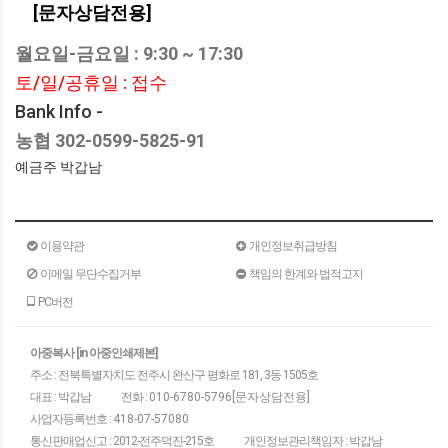
등에 관한 법률」, 「방문판매 등에 관한 법률」,
[문자상담전용]
「소비자기본법」 등 관련 법을 위배하지 않는 범위에서
이 약관을 개정할 수 있습니다.
월요일-금요일 : 9:30 ~ 17:30
"몰"이 약관을 개정할 경우에는 적용일자 및 개정사유를
토/일/공휴일 : 접수
명시하여 현행약관과 함께 몰의 초기화면에 그 적용일자
Bank Info -
7일 이전부터 적용일자 전일까지 공지합니다. 다만,
이용자에게 불리하게 약관내용을 변경하는 경우에는
농협 302-0599-5825-91
최소한 30일 이상의 사전 유예기간을 두고 공지합니다.
예금주 박갑남
이 경우 "몰“은 개정 전 내용과 개정 후 내용을 명확하게
비교하여 이용자가 알기 쉽도록 표시합니다.
"몰"이 약관을 개정할 경우에는 그 개정약관은 그
적용일자 이후에 체결되는 계약에만 적용되고 그 이전에
이용약관
개인정보취급방침
이미 체결된 계약에 대해서는 개정 전의 약관조항이
이메일 무단수집거부
책임의 한계와 법적고지
그대로 적용됩니다. 다만 이미 계약을 체결한 이용자가
PC버전
개정약관 조항의 적용을 받기를 원하는 뜻을 제3항에
의한 개정약관의 공지기간 내에 “몰”에 송신하여 “몰”의
아중복사 [in 아중인쇄제본]
동의를 받은 경우에는 개정약관 조항이 적용됩니다.
주소 : 전북특별자치도 전주시 완산구 평화로 181, 3동 1505호
이 약관에서 정하지 아니한 사항과 이 약관의 해석에
대표 : 박갑남
전화 :
010-6780-5796[문자상담전용]
관하여는 전자상거래 등에서의 소비자보호에 관한 법률,
사업자등록번호 :
418-07-57080
약관의 규제 등에 관한 법률, 공정거래위원회가 정하는
통신판매업신고 : 2012-전주덕진-215호
개인정보관리책임자 : 박갑남
「전자상거래 등에서의 소비자 보호지침」 및 관계법령