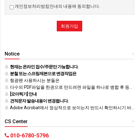
개인정보처리방침안내의 내용에 동의합니다.
제3조 약관 등의 명시와 설명 및 개정
"몰"은 이 약관의 내용과 상호 및 대표자 성명, 영업소
회원가입
소재지 주소(소비자의 불만을 처리할 수 있는 곳의
주소를 포함), 전화번호·모사전송번호·전자우편주소,
사업자등록번호, 통신판매업 신고번호,
개인정보관리책임자 등을 이용자가 쉽게 알 수 있도록
Notice
+
사이버몰의 초기 서비스화면(전면)에 게시합니다. 다만,
약관의 내용은 이용자가 연결화면을 통하여 볼 수 있도록
현재는 온라인 접수/주문만 가능합니다.
할 수 있습니다.
분철 또는 스프링제본으로 변경작업은
"몰"은 이용자가 약관에 동의하기에 앞서 약관에
형광펜 사용하시는 분들은
정하여져 있는 내용 중 청약철회·배송책임·환불조건 등과
다수의 PDF파일을 한권으로 만드려면 파일을 하나로 병합 후 등록하시기 바랍니다.
같은 중요한 내용을 이용자가 이해할 수 있도록 별도의
[모아찍기] 안내
연결화면 또는 팝업화면 등을 제공하여 이용자의 확인을
견적문자 발송내용이 변경됩니다.
구하여야 합니다.
Adobe Acrobat에서 정상적으로 보이는지 반드시 확인하시기 바랍니다.
"몰"은 「전자상거래 등에서의 소비자보호에 관한
법률」, 「약관의 규제에 관한 법률」, 「전자문서 및
CS Center
+
전자거래기본법」, 「전자금융거래법」,
「전자서명법」, 「정보통신망 이용촉진 및 정보보호
010-6780-5796